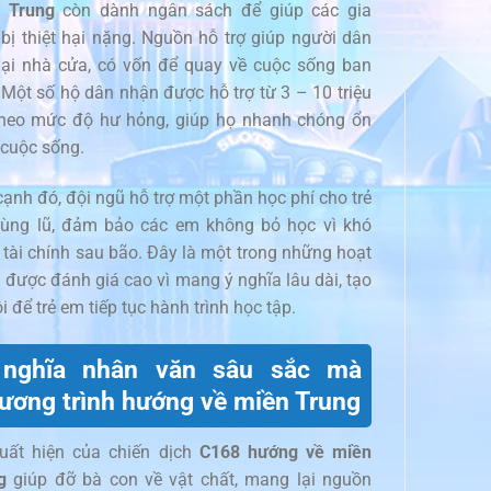
 Trung
còn dành ngân sách để giúp các gia
 bị thiệt hại nặng. Nguồn hỗ trợ giúp người dân
lại nhà cửa, có vốn để quay về cuộc sống ban
 Một số hộ dân nhận được hỗ trợ từ 3 – 10 triệu
theo mức độ hư hỏng, giúp họ nhanh chóng ổn
 cuộc sống.
cạnh đó, đội ngũ hỗ trợ một phần học phí cho trẻ
ùng lũ, đảm bảo các em không bỏ học vì khó
 tài chính sau bão. Đây là một trong những hoạt
 được đánh giá cao vì mang ý nghĩa lâu dài, tạo
i để trẻ em tiếp tục hành trình học tập.
nghĩa nhân văn sâu sắc mà
ương trình hướng về miền Trung
uất hiện của chiến dịch
C168 hướng về miền
g
giúp đỡ bà con về vật chất, mang lại nguồn