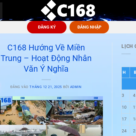
ĐĂNG KÝ
ĐĂNG NHẬP
C168 Hướng Về Miền
LỊCH 
Trung – Hoạt Động Nhân
Văn Ý Nghĩa
H
ĐĂNG VÀO
THÁNG 12 21, 2025
BỞI
ADMIN
3
4
10
1
17
1
24
2