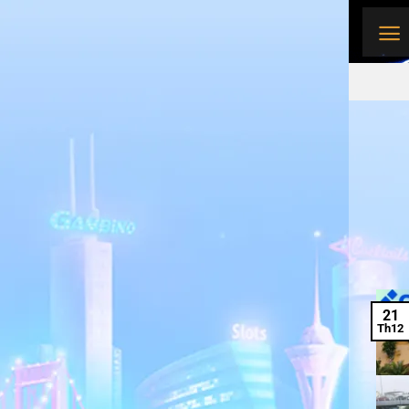
Bỏ
qua
nội
dung
21
Th12