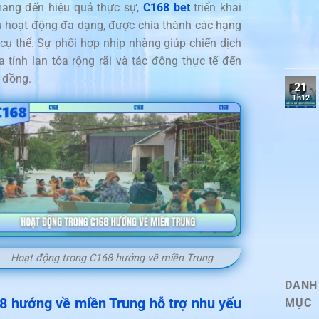
ang đến hiệu quả thực sự,
C168 bet
triển khai
u hoạt động đa dạng, được chia thành các hạng
cụ thể. Sự phối hợp nhịp nhàng giúp chiến dịch
ra tính lan tỏa rộng rãi và tác động thực tế đến
 đồng.
21
Th12
Hoạt động trong C168 hướng về miền Trung
DANH
8 hướng về miền Trung hỗ trợ nhu yếu
MỤC