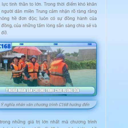
 lực tinh thần to lớn. Trong thời điểm khó khăn
, người dân miền Trung cảm nhận rõ ràng rằng
hông hề đơn độc; luôn có sự đồng hành của
 đồng, của những tấm lòng sẵn sàng chia sẻ và
 đỡ.
Ý nghĩa nhân văn chương trình C168 hướng đến
trong những giá trị lớn nhất mà chương trình