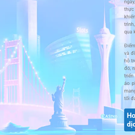
ngày
thực
khiế
trìn
qua 
Điểm
và đ
hỗ t
đó, n
triể
áo p
mang
tối 
Ho
dị