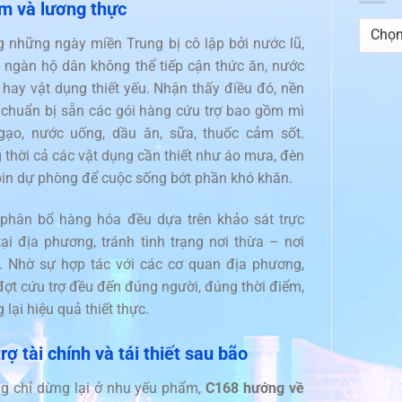
m và lương thực
Danh
g những ngày miền Trung bị cô lập bởi nước lũ,
Mục
 ngàn hộ dân không thể tiếp cận thức ăn, nước
 hay vật dụng thiết yếu. Nhận thấy điều đó, nền
 chuẩn bị sẵn các gói hàng cứu trợ bao gồm mì
 gạo, nước uống, dầu ăn, sữa, thuốc cảm sốt.
 thời cả các vật dụng cần thiết như áo mưa, đèn
 pin dự phòng để cuộc sống bớt phần khó khăn.
 phân bổ hàng hóa đều dựa trên khảo sát trực
 tại địa phương, tránh tình trạng nơi thừa – nơi
u. Nhờ sự hợp tác với các cơ quan địa phương,
đợt cứu trợ đều đến đúng người, đúng thời điểm,
lại hiệu quả thiết thực.
rợ tài chính và tái thiết sau bão
g chỉ dừng lại ở nhu yếu phẩm,
C168 hướng về