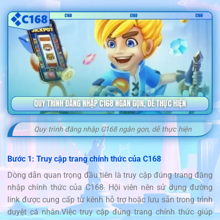
Quy trình đăng nhập C168 ngắn gọn, dễ thực hiện
Bước 1: Truy cập trang chính thức của C168
Dòng dẫn quan trọng đầu tiên là truy cập đúng trang đăng
nhập chính thức của C168. Hội viên nên sử dụng đường
link được cung cấp từ kênh hỗ trợ hoặc lưu sẵn trong trình
duyệt cá nhân.Việc truy cập đúng trang chính thức giúp