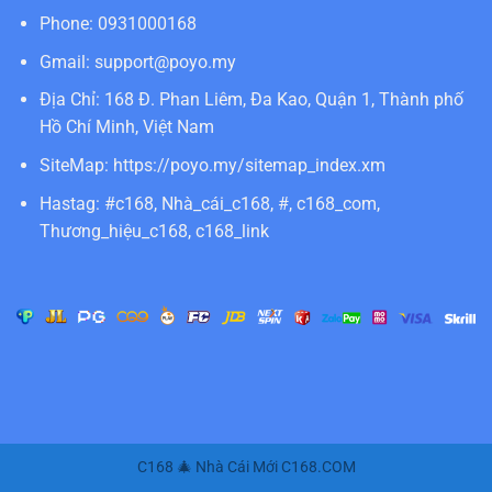
Phone: 0931000168
Gmail:
support@poyo.my
Địa Chỉ: 168 Đ. Phan Liêm, Đa Kao, Quận 1, Thành phố
Hồ Chí Minh, Việt Nam
SiteMap:
https://poyo.my/sitemap_index.xm
Hastag: #c168, Nhà_cái_c168, #, c168_com,
Thương_hiệu_c168, c168_link
C168 🎄 Nhà Cái Mới C168.COM