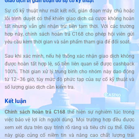
Giao dịch bị gián đoạn do sự cố kỹ thuật
Sự cố kỹ thuật như mất kết nối, gián đoạn máy chủ hoặc
lỗi trình duyệt có thể khiến giao dịch cá cược không hoàn
tất nhưng vẫn ghi nhận trừ tiền tạm thời. Với các trường
hợp này, chính sách hoàn trả C168 cho phép hội viên gửi
yêu cầu kèm thời gian và sản phẩm tham gia để đối soát.
Sau khi xác minh, nếu hệ thống xác nhận giao dịch không
được hoàn tất hợp lệ, số tiền liên quan sẽ được cashback
100%. Thời gian xử lý trung bình cho nhóm này dao động
từ 12–36 giờ, tùy mức độ phức tạp của sự cố kỹ thuật và
số lượng giao dịch cần kiểm tra.
Kết luận
Chính sách hoàn trả C168
thể hiện sự nghiêm túc trong
việc bảo vệ lợi ích người dùng. Mọi trường hợp đều được
xem xét dựa trên quy trình rõ ràng và tiêu chí cụ thể. Điều
này giúp củng cố niềm tin và nâng cao chất lượng trải