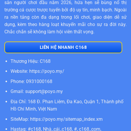
sân người chơi đầu năm 2026, hứa hẹn sẽ bùng nổ thị
trường cá cược trược tuyến bởi độ uy tín, minh bạch. Ngoài
ra nền tảng còn đa dạng trong lối chơi, giao diện dễ sử
dụng, kèm theo hàng loạt khuyến mãi cho sự ra đời này.
Chắc chắn sẽ không làm hội viên thất vọng.
LIÊN HỆ NHANH C168
Thương Hiệu: C168
Website:
https://poyo.my/
Phone: 0931000168
Gmail:
support@poyo.my
Địa Chỉ: 168 Đ. Phan Liêm, Đa Kao, Quận 1, Thành phố
Hồ Chí Minh, Việt Nam
SiteMap:
https://poyo.my/sitemap_index.xm
Hastag: #c168, Nhà_cái_c168, #, c168_com,