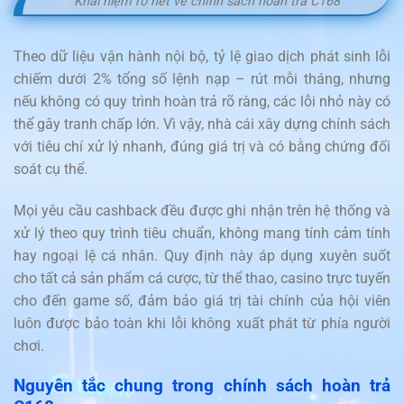
Khái niệm rõ nét về chính sách hoàn trả C168
Theo dữ liệu vận hành nội bộ, tỷ lệ giao dịch phát sinh lỗi
chiếm dưới 2% tổng số lệnh nạp – rút mỗi tháng, nhưng
nếu không có quy trình hoàn trả rõ ràng, các lỗi nhỏ này có
thể gây tranh chấp lớn. Vì vậy, nhà cái xây dựng chính sách
với tiêu chí xử lý nhanh, đúng giá trị và có bằng chứng đối
soát cụ thể.
Mọi yêu cầu cashback đều được ghi nhận trên hệ thống và
xử lý theo quy trình tiêu chuẩn, không mang tính cảm tính
hay ngoại lệ cá nhân. Quy định này áp dụng xuyên suốt
cho tất cả sản phẩm cá cược, từ thể thao, casino trực tuyến
cho đến game số, đảm bảo giá trị tài chính của hội viên
luôn được bảo toàn khi lỗi không xuất phát từ phía người
chơi.
Nguyên tắc chung trong chính sách hoàn trả