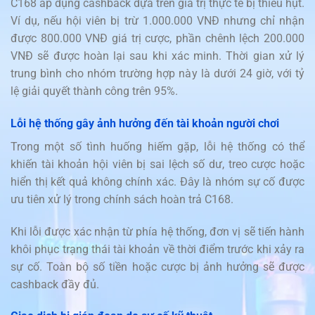
C168 áp dụng cashback dựa trên giá trị thực tế bị thiếu hụt.
Ví dụ, nếu hội viên bị trừ 1.000.000 VNĐ nhưng chỉ nhận
được 800.000 VNĐ giá trị cược, phần chênh lệch 200.000
VNĐ sẽ được hoàn lại sau khi xác minh. Thời gian xử lý
trung bình cho nhóm trường hợp này là dưới 24 giờ, với tỷ
lệ giải quyết thành công trên 95%.
Lỗi hệ thống gây ảnh hưởng đến tài khoản người chơi
Trong một số tình huống hiếm gặp, lỗi hệ thống có thể
khiến tài khoản hội viên bị sai lệch số dư, treo cược hoặc
hiển thị kết quả không chính xác. Đây là nhóm sự cố được
ưu tiên xử lý trong chính sách hoàn trả C168.
Khi lỗi được xác nhận từ phía hệ thống, đơn vị sẽ tiến hành
khôi phục trạng thái tài khoản về thời điểm trước khi xảy ra
sự cố. Toàn bộ số tiền hoặc cược bị ảnh hưởng sẽ được
cashback đầy đủ.