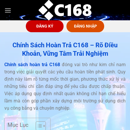
Bỏ
qua
nội
dung
ĐĂNG KÝ
ĐĂNG NHẬP
Chính Sách Hoàn Trả C168 – Rõ Điều
Khoản, Vững Tâm Trải Nghiệm
Chính sách hoàn trả C168
đóng vai trò như kim chỉ nam
trong việc giải quyết các yêu cầu hoàn tiền phát sinh. Quy
định này làm rõ từng mốc thời gian, phương thức xử lý và
những tiêu chí cần đáp ứng để yêu cầu được chấp thuận.
Việc áp dụng quy định nhất quán không chỉ hạn chế hiểu
lầm mà còn góp phần xây dựng môi trường sử dụng dịch
vụ công bằng và chuyên nghiệp.
Mục Lục