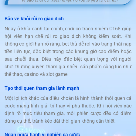
Vì sao chơi có trách nhiệm C168 là yếu tố cốt lõi?
Bảo vệ khỏi rủi ro giao dịch
Ngay ở khía cạnh tài chính, chơi có trách nhiệm C168 giúp
hội viên hạn chế rủi ro giao dịch không kiểm soát. Khi
không có giới hạn rõ ràng, bet thủ dễ rơi vào trạng thái nạp
tiền liên tục, đặc biệt trong các khung giờ cao điểm hoặc
sau chuỗi thua. Điều này đặc biệt quan trọng với người
chơi thường xuyên tham gia nhiều sản phẩm cùng lúc như
thể thao, casino và slot game.
Tạo thói quen tham gia lành mạnh
Một lợi ích khác của điều khoản là hình thành thói quen cá
cược mang tính giải trí thay vì phụ thuộc. Khi hội viên xác
định rõ mục tiêu tham gia, mỗi phiên cược đều có điểm
dừng cụ thể, tránh kéo dài thời gian không cần thiết.
Ngăn ngừa hành vi nghiện cá cược