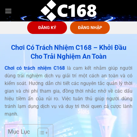
Bỏ
qua
nội
dung
ĐĂNG KÝ
ĐĂNG NHẬP
Chơi Có Trách Nhiệm C168 – Khởi Đầu
Cho Trải Nghiệm An Toàn
Chơi có trách nhiệm C168
là cam kết nhằm giúp người
dùng trải nghiệm dịch vụ giải trí một cách an toàn và có
kiểm soát. Hướng dẫn chi tiết các nguyên tắc quản lý thời
gian và chi phí tham gia, đồng thời nhắc nhở về các dấu
hiệu tiềm ẩn của rủi ro. Việc tuân thủ giúp người dùng
tránh lạm dụng dịch vụ và duy trì thói quen cá cược lành
mạnh.
Mục Lục