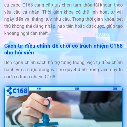
cá cược, C168 cung cấp tùy chọn tạm khóa tài khoản theo
yêu cầu cá nhân. Thời gian khóa có thể linh hoạt từ vài
ngày đến vài tháng, tùy nhu cầu. Trong thời gian khóa, bet
thủ không thể đăng nhập, nạp tiền hoặc đặt cược, giúp tạo
khoảng nghỉ cần thiết.
Cách tự điều chỉnh để chơi có trách nhiệm C168
cho hội viên
Bên cạnh chính sách hỗ trợ từ hệ thống, việc tự điều chỉnh
hành vi cá cược đóng vai trò quyết định trong việc duy trì
chơi có trách nhiệm C168.