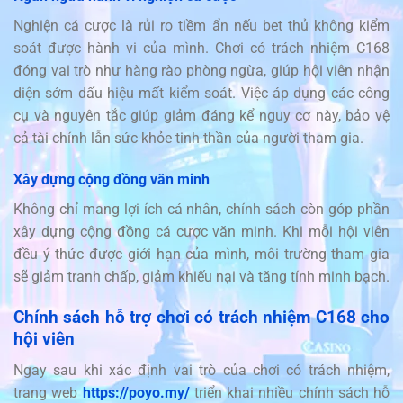
Nghiện cá cược là rủi ro tiềm ẩn nếu bet thủ không kiểm
soát được hành vi của mình. Chơi có trách nhiệm C168
đóng vai trò như hàng rào phòng ngừa, giúp hội viên nhận
diện sớm dấu hiệu mất kiểm soát. Việc áp dụng các công
cụ và nguyên tắc giúp giảm đáng kể nguy cơ này, bảo vệ
cả tài chính lẫn sức khỏe tinh thần của người tham gia.
Xây dựng cộng đồng văn minh
Không chỉ mang lợi ích cá nhân, chính sách còn góp phần
xây dựng cộng đồng cá cược văn minh. Khi mỗi hội viên
đều ý thức được giới hạn của mình, môi trường tham gia
sẽ giảm tranh chấp, giảm khiếu nại và tăng tính minh bạch.
Chính sách hỗ trợ chơi có trách nhiệm C168 cho
hội viên
Ngay sau khi xác định vai trò của chơi có trách nhiệm,
trang web
https://poyo.my/
triển khai nhiều chính sách hỗ