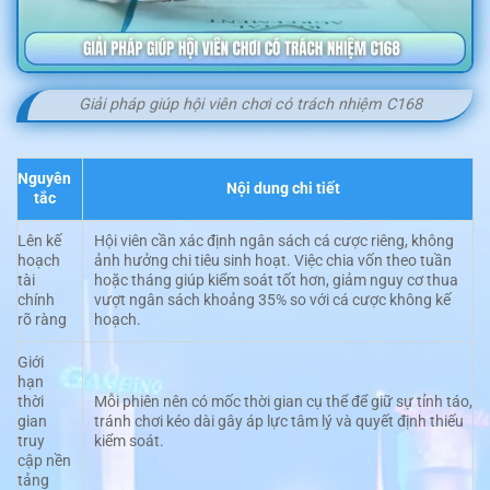
Giải pháp giúp hội viên chơi có trách nhiệm C168
Nguyên
Nội dung chi tiết
tắc
Lên kế
Hội viên cần xác định ngân sách cá cược riêng, không
hoạch
ảnh hưởng chi tiêu sinh hoạt. Việc chia vốn theo tuần
tài
hoặc tháng giúp kiểm soát tốt hơn, giảm nguy cơ thua
chính
vượt ngân sách khoảng 35% so với cá cược không kế
rõ ràng
hoạch.
Giới
hạn
thời
Mỗi phiên nên có mốc thời gian cụ thể để giữ sự tỉnh táo,
gian
tránh chơi kéo dài gây áp lực tâm lý và quyết định thiếu
truy
kiểm soát.
cập nền
tảng