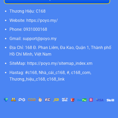
Thương Hiệu: C168
Website:
https://poyo.my/
Phone: 0931000168
Gmail:
support@poyo.my
Địa Chỉ: 168 Đ. Phan Liêm, Đa Kao, Quận 1, Thành phố
Hồ Chí Minh, Việt Nam
SiteMap:
https://poyo.my/sitemap_index.xm
Hastag: #c168, Nhà_cái_c168, #, c168_com,
Thương_hiệu_c168, c168_link