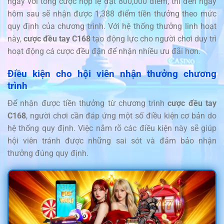
ngày với tổng cược hợp lệ đạt 800,000 điểm, thì đến ngày
hôm sau sẽ nhận được 1,388 điểm tiền thưởng theo mức
quy định của chương trình. Với hệ thống thưởng linh hoạt
này,
cược đều tay C168
tạo động lực cho người chơi duy trì
hoạt động cá cược đều đặn để nhận nhiều ưu đãi hơn.
Điều kiện cho hội viên nhận thưởng chương
trình
Để nhận được tiền thưởng từ chương trình
cược đều tay
C168
, người chơi cần đáp ứng một số điều kiện cơ bản do
hệ thống quy định. Việc nắm rõ các điều kiện này sẽ giúp
hội viên tránh được những sai sót và đảm bảo nhận
thưởng đúng quy định.