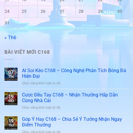
24
25
26
27
28
29
30
31
« Th6
BÀI VIẾT MỚI C168
AI Soi Kèo C168 – Công Nghệ Phân Tích Bóng Đá
07
Hiện Đại
Th6
ở
Chức năng bình luận bị tắt
AI
Soi
Cược Đều Tay C168 – Nhận Thưởng Hấp Dẫn
19
Kèo
Cùng Nhà Cái
Th3
C168
ở
Chức năng bình luận bị tắt
–
Cược
Công
Đều
Góp Ý Hay C168 – Chia Sẻ Ý Tưởng Nhận Ngay
Nghệ
19
Tay
Phân
Điểm Thưởng
Th3
C168
Tích
ở
Chức năng bình luận bị tắt
–