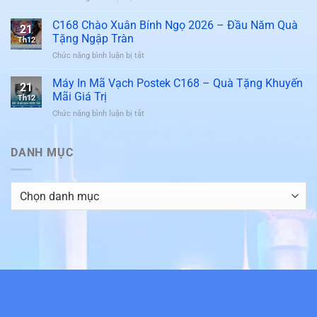
Bóng
Góp
Nhận
Đá
Ý
C168 Chào Xuân Bính Ngọ 2026 – Đầu Năm Quà
Thưởng
Hiện
21
Hay
Hấp
Tặng Ngập Tràn
Đại
Th12
C168
Dẫn
ở
Chức năng bình luận bị tắt
–
Cùng
C168
Chia
Nhà
Chào
Máy In Mã Vạch Postek C168 – Quà Tặng Khuyến
Sẻ
Cái
21
Xuân
Ý
Mãi Giá Trị
Th12
Bính
Tưởng
ở
Chức năng bình luận bị tắt
Ngọ
Nhận
Máy
2026
Ngay
In
–
Điểm
Mã
DANH MỤC
Đầu
Thưởng
Vạch
Năm
Postek
Quà
C168
Tặng
Danh
–
Ngập
Mục
Quà
Tràn
Tặng
Khuyến
Mãi
Giá
Trị