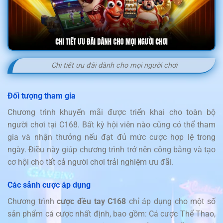
Chi tiết ưu đãi dành cho mọi người chơi
Đối tượng tham gia
Chương trình khuyến mãi được triển khai cho toàn bộ
người chơi tại C168. Bất kỳ hội viên nào cũng có thể tham
gia và nhận thưởng nếu đạt đủ mức cược hợp lệ trong
ngày. Điều này giúp chương trình trở nên công bằng và tạo
cơ hội cho tất cả người chơi trải nghiệm ưu đãi.
Các sảnh cược áp dụng
Chương trình
cược đều tay C168
chỉ áp dụng cho một số
sản phẩm cá cược nhất định, bao gồm: Cá cược Thể Thao,