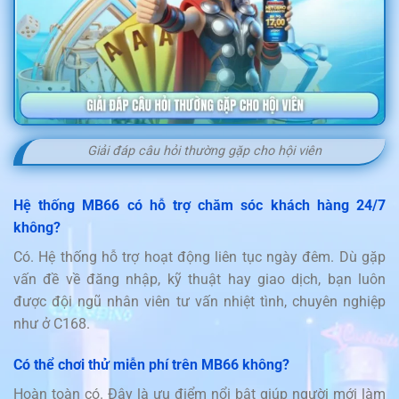
Giải đáp câu hỏi thường gặp cho hội viên
Hệ thống MB66 có hỗ trợ chăm sóc khách hàng 24/7
không?
Có. Hệ thống hỗ trợ hoạt động liên tục ngày đêm. Dù gặp
vấn đề về đăng nhập, kỹ thuật hay giao dịch, bạn luôn
được đội ngũ nhân viên tư vấn nhiệt tình, chuyên nghiệp
như ở C168.
Có thể chơi thử miễn phí trên MB66 không?
Hoàn toàn có. Đây là ưu điểm nổi bật giúp người mới làm