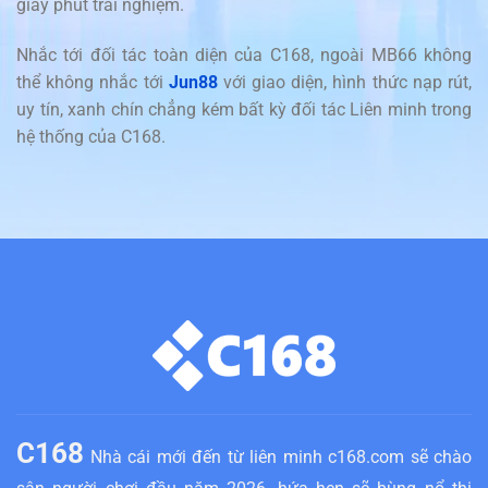
giây phút trải nghiệm.
Nhắc tới đối tác toàn diện của C168, ngoài MB66 không
thể không nhắc tới
Jun88
với giao diện, hình thức nạp rút,
uy tín, xanh chín chẳng kém bất kỳ đối tác Liên minh trong
hệ thống của C168.
C168
Nhà cái mới đến từ liên minh c168.com sẽ chào