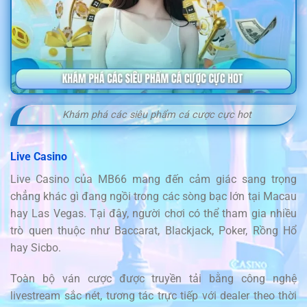
Khám phá các siêu phẩm cá cược cực hot
Live Casino
Live Casino của MB66 mang đến cảm giác sang trọng
chẳng khác gì đang ngồi trong các sòng bạc lớn tại Macau
hay Las Vegas. Tại đây, người chơi có thể tham gia nhiều
trò quen thuộc như Baccarat, Blackjack, Poker, Rồng Hổ
hay Sicbo.
Toàn bộ ván cược được truyền tải bằng công nghệ
livestream sắc nét, tương tác trực tiếp với dealer theo thời