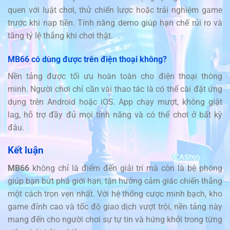
quen với luật chơi, thử chiến lược hoặc trải nghiệm game
trước khi nạp tiền. Tính năng demo giúp hạn chế rủi ro và
tăng tỷ lệ thắng khi chơi thật.
MB66 có dùng được trên điện thoại không?
Nền tảng được tối ưu hoàn toàn cho điện thoại thông
minh. Người chơi chỉ cần vài thao tác là có thể cài đặt ứng
dụng trên Android hoặc iOS. App chạy mượt, không giật
lag, hỗ trợ đầy đủ mọi tính năng và có thể chơi ở bất kỳ
đâu.
Kết luận
MB66
không chỉ là điểm đến giải trí mà còn là bệ phóng
giúp bạn bứt phá giới hạn, tận hưởng cảm giác chiến thắng
một cách trọn vẹn nhất. Với hệ thống cược minh bạch, kho
game đỉnh cao và tốc độ giao dịch vượt trội, nền tảng này
mang đến cho người chơi sự tự tin và hứng khởi trong từng