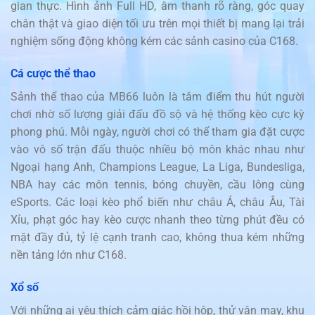
gian thực. Hình ảnh Full HD, âm thanh rõ ràng, góc quay
chân thật và giao diện tối ưu trên mọi thiết bị mang lại trải
nghiệm sống động không kém các sảnh casino của C168.
Cá cược thể thao
Sảnh thể thao của MB66 luôn là tâm điểm thu hút người
chơi nhờ số lượng giải đấu đồ sộ và hệ thống kèo cực kỳ
phong phú. Mỗi ngày, người chơi có thể tham gia đặt cược
vào vô số trận đấu thuộc nhiều bộ môn khác nhau như
Ngoại hạng Anh, Champions League, La Liga, Bundesliga,
NBA hay các môn tennis, bóng chuyền, cầu lông cùng
eSports. Các loại kèo phổ biến như châu Á, châu Âu, Tài
Xỉu, phạt góc hay kèo cược nhanh theo từng phút đều có
mặt đầy đủ, tỷ lệ cạnh tranh cao, không thua kém những
nền tảng lớn như C168.
Xổ số
Với những ai yêu thích cảm giác hồi hộp, thử vận may, khu