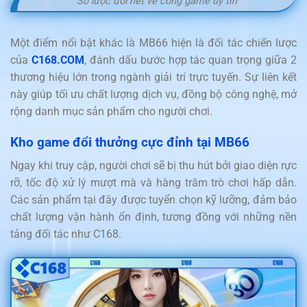
Sơ lược đôi nét về cổng game uy tín
Một điểm nổi bật khác là MB66 hiện là đối tác chiến lược
của
C168.COM
, đánh dấu bước hợp tác quan trọng giữa 2
thương hiệu lớn trong ngành giải trí trực tuyến. Sự liên kết
này giúp tối ưu chất lượng dịch vụ, đồng bộ công nghệ, mở
rộng danh mục sản phẩm cho người chơi.
Kho game đổi thưởng cực đỉnh tại MB66
Ngay khi truy cập, người chơi sẽ bị thu hút bởi giao diện rực
rỡ, tốc độ xử lý mượt mà và hàng trăm trò chơi hấp dẫn.
Các sản phẩm tại đây được tuyển chọn kỹ lưỡng, đảm bảo
chất lượng vận hành ổn định, tương đồng với những nền
tảng đối tác như C168.