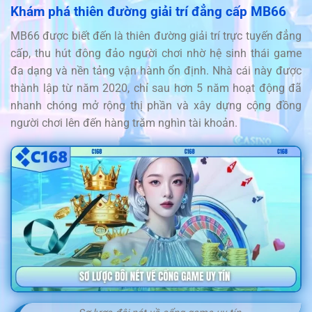
Khám phá thiên đường giải trí đẳng cấp MB66
MB66 được biết đến là thiên đường giải trí trực tuyến đẳng
cấp, thu hút đông đảo người chơi nhờ hệ sinh thái game
đa dạng và nền tảng vận hành ổn định. Nhà cái này được
thành lập từ năm 2020, chỉ sau hơn 5 năm hoạt động đã
nhanh chóng mở rộng thị phần và xây dựng cộng đồng
người chơi lên đến hàng trăm nghìn tài khoản.