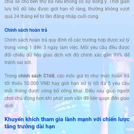
chia sẻ cho bên thứ ba nếu không có sự đồng ý. Thời gian
lưu trữ dữ liệu được giới hạn rõ ràng, thường không vượt
quá 24 tháng kể từ lần đăng nhập cuối cùng.
Chính sách hoàn trả
Chính sách hoàn trả quy định rõ các trường hợp được xử lý
trong vòng 1 đến 3 ngày làm việc. Mỗi yêu cầu đều được
đối chiếu dữ liệu giao dịch với độ chính xác gần 99% để
tránh sai sót.
Trong
chính sách C168
, các mốc giá trị như mức hoàn trả
tối thiểu 50.000 VNĐ hay giới hạn xử lý tối đa 5 yêu cầu
mỗi tháng được công bố công khai. Điều này giúp người
chơi chủ động hơn khi phát sinh vấn đề liên quan đến giao
dịch.
Khuyến khích tham gia lành mạnh với chiến lược
tăng trưởng dài hạn