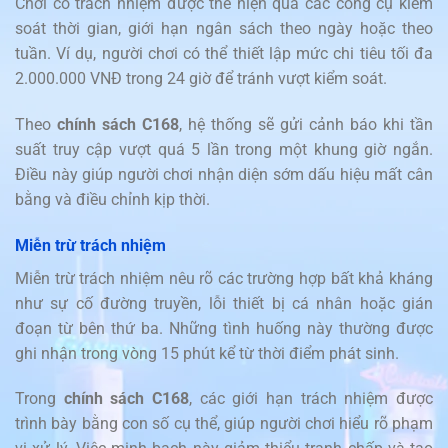
Chơi có trách nhiệm được thể hiện qua các công cụ kiểm
soát thời gian, giới hạn ngân sách theo ngày hoặc theo
tuần. Ví dụ, người chơi có thể thiết lập mức chi tiêu tối đa
2.000.000 VNĐ trong 24 giờ để tránh vượt kiểm soát.
Theo
chính sách C168
, hệ thống sẽ gửi cảnh báo khi tần
suất truy cập vượt quá 5 lần trong một khung giờ ngắn.
Điều này giúp người chơi nhận diện sớm dấu hiệu mất cân
bằng và điều chỉnh kịp thời.
Miễn trừ trách nhiệm
Miễn trừ trách nhiệm nêu rõ các trường hợp bất khả kháng
như sự cố đường truyền, lỗi thiết bị cá nhân hoặc gián
đoạn từ bên thứ ba. Những tình huống này thường được
ghi nhận trong vòng 15 phút kể từ thời điểm phát sinh.
Trong
chính sách C168
, các giới hạn trách nhiệm được
trình bày bằng con số cụ thể, giúp người chơi hiểu rõ phạm