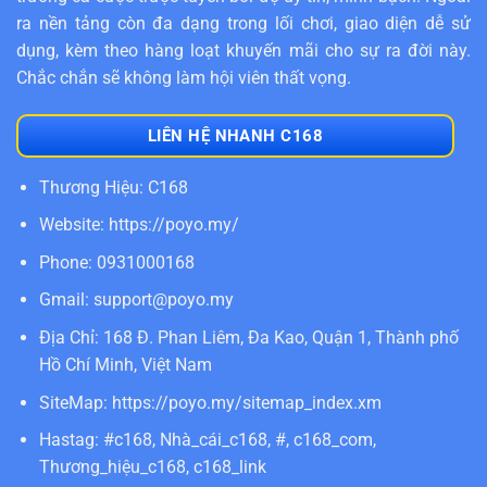
ra nền tảng còn đa dạng trong lối chơi, giao diện dễ sử
dụng, kèm theo hàng loạt khuyến mãi cho sự ra đời này.
Chắc chắn sẽ không làm hội viên thất vọng.
LIÊN HỆ NHANH C168
Thương Hiệu: C168
Website:
https://poyo.my/
Phone: 0931000168
Gmail:
support@poyo.my
Địa Chỉ: 168 Đ. Phan Liêm, Đa Kao, Quận 1, Thành phố
Hồ Chí Minh, Việt Nam
SiteMap:
https://poyo.my/sitemap_index.xm
Hastag: #c168, Nhà_cái_c168, #, c168_com,
Thương_hiệu_c168, c168_link