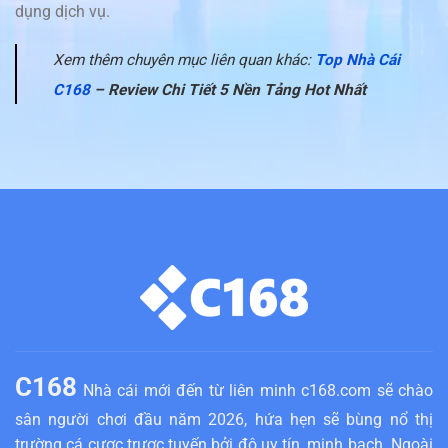
dụng dịch vụ.
Xem thêm chuyên mục liên quan khác:
Top Nhà Cái
C168
– Review Chi Tiết 5 Nền Tảng Hot Nhất
C168
Nhà cái mới đến từ liên minh c168.com sẽ chào
sân người chơi đầu năm 2026, hứa hẹn sẽ bùng nổ thị
trường cá cược trược tuyến bởi độ uy tín, minh bạch. Ngoài