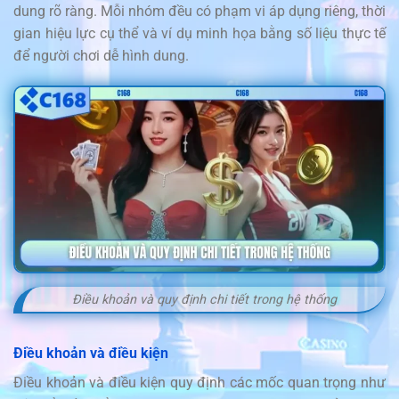
dung rõ ràng. Mỗi nhóm đều có phạm vi áp dụng riêng, thời
gian hiệu lực cụ thể và ví dụ minh họa bằng số liệu thực tế
để người chơi dễ hình dung.
Điều khoản và quy định chi tiết trong hệ thống
Điều khoản và điều kiện
Điều khoản và điều kiện quy định các mốc quan trọng như