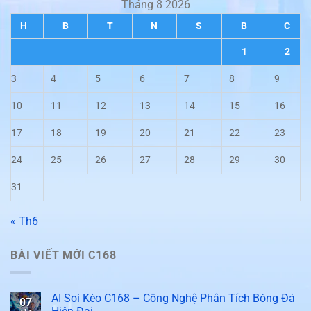
Tháng 8 2026
H
B
T
N
S
B
C
1
2
3
4
5
6
7
8
9
10
11
12
13
14
15
16
17
18
19
20
21
22
23
24
25
26
27
28
29
30
31
« Th6
BÀI VIẾT MỚI C168
AI Soi Kèo C168 – Công Nghệ Phân Tích Bóng Đá
07